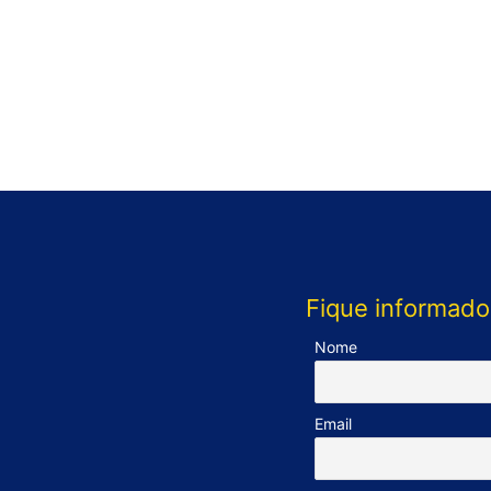
Fique informado
Nome
Email