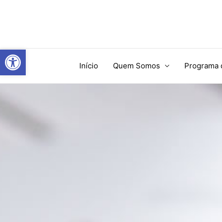
Ir
para
o
conteúdo
Abrir a barra de ferramentas
Início
Quem Somos
Programa 