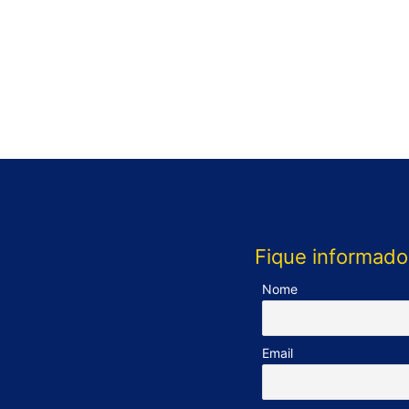
Fique informado
Nome
Email