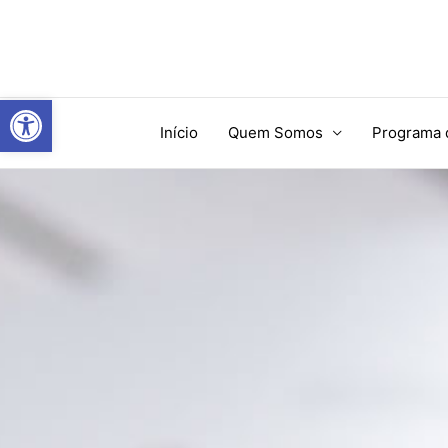
Ir
para
o
conteúdo
Abrir a barra de ferramentas
Início
Quem Somos
Programa 