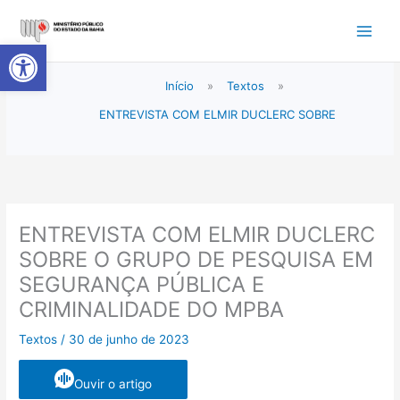
Ir
para
Abrir a barra de ferramentas
o
conteúdo
Início
»
Textos
»
ENTREVISTA COM ELMIR DUCLERC SOBRE
ENTREVISTA COM ELMIR DUCLERC
SOBRE O GRUPO DE PESQUISA EM
SEGURANÇA PÚBLICA E
CRIMINALIDADE DO MPBA
Textos
/
30 de junho de 2023
Ouvir o artigo