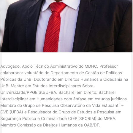
Advogado. Apoio Técnico Administrativo do MDHC. Professor
colaborador voluntário do Departamento de Gestão de Políticas
Públicas da UnB. Doutorando em Direitos Humanos e Cidadania na
UnB. Mestre em Estudos Interdisciplinares Sobre
Universidade/PPGEISU/UFBA. Bacharel em Direito. Bacharel
Interdisciplinar em Humanidades com ênfase em estudos jurídicos.
Membro do Grupo de Pesquisa Observatório da Vida Estudantil –
OVE (UFBA) e Pesquisador do Grupo de Estudos e Pesquisa em
Segurança Pública e Criminalidade (GEP_SPCRIM) do MPBA.
Membro Comissão de Direitos Humanos da OAB/DF.