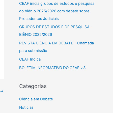
u
CEAF inicia grupos de estudos e pesquisa
i
do biênio 2025/2026 com debate sobre
s
Precedentes Judiciais
a
GRUPOS DE ESTUDOS E DE PESQUISA –
r
BIÊNIO 2025/2026
p
REVISTA CIÊNCIA EM DEBATE – Chamada
o
para submissão
r
CEAF Indica
:
BOLETIM INFORMATIVO DO CEAF v.3
Categorias
→
Ciência em Debate
Notícias