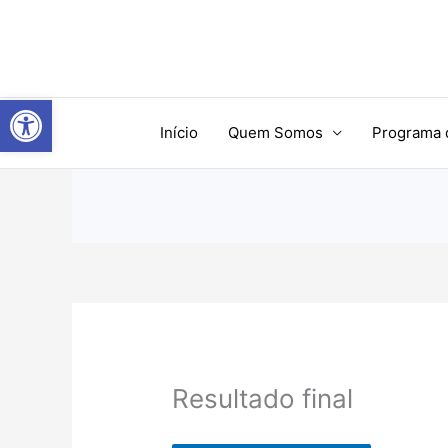
Ir
para
o
conteúdo
Abrir a barra de ferramentas
Início
Quem Somos
Programa 
Resultado final