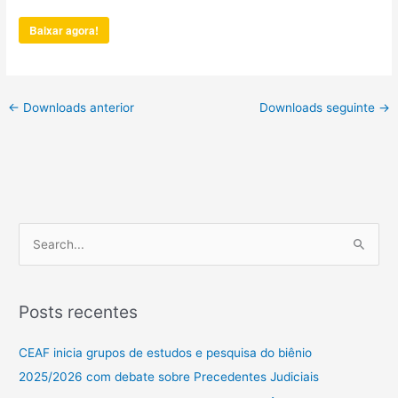
Baixar agora!
←
Downloads anterior
Downloads seguinte
→
P
e
s
Posts recentes
q
u
CEAF inicia grupos de estudos e pesquisa do biênio
i
2025/2026 com debate sobre Precedentes Judiciais
s