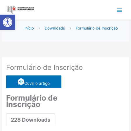
Ir
para
Abrir a barra de ferramentas
o
conteúdo
Início
»
Downloads
»
Formulário de Inscrição
Formulário de Inscrição
Ouvir o artigo
Formulário de
Inscrição
228
Downloads