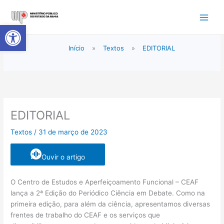
Ir
para
Abrir a barra de ferramentas
o
conteúdo
Início
»
Textos
»
EDITORIAL
EDITORIAL
Textos
/
31 de março de 2023
Ouvir o artigo
O Centro de Estudos e Aperfeiçoamento Funcional – CEAF
lança a 2ª Edição do Periódico Ciência em Debate. Como na
primeira edição, para além da ciência, apresentamos diversas
frentes de trabalho do CEAF e os serviços que