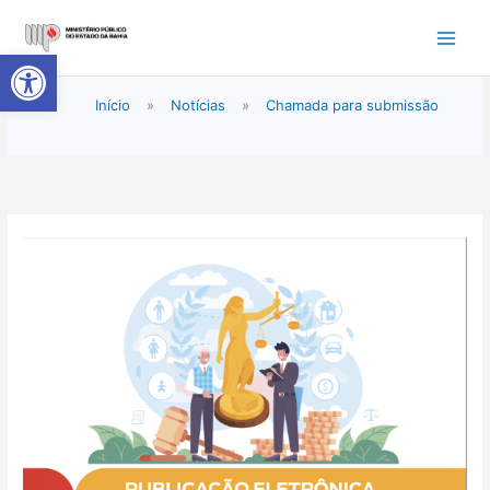
Ir
para
Abrir a barra de ferramentas
o
conteúdo
Início
»
Notícias
»
Chamada para submissão